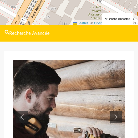
carte ouverte
Leaflet
|
©
OpenStreetMap
contributors
Recherche Avancée
Previous
Next