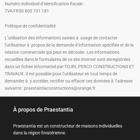
Numéro individuel d’identification fiscale :
TVA FR50 803 731 181
Politique de confidentialité
L’utilisation des informations saisies à usage de contacter
l’utilisateur à propos de la demande d’information spécifiée et de la
relation commerciale qui peut en découler. Les informations
recueillies dans le formulaires de ce site internet sont enregistrées
dans un fichier informatisé par l’EURL PERCO CONSTRUCTIONS ET
TRAVAUX. Il est possible pour l’utilisateur en tout temps de
demander à y accéder, rectifier ou effacer ces données à l’adresse
suivante :
praestantiaconstructions@orange.fr
À propos de Praestantia
Praestantia est un constructeur de maisons individuelles
dans la région finistérienne.