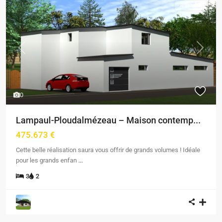
A vendre
Previous
Next
0
Lampaul-Ploudalmézeau – Maison contemp...
475.673 €
Cette belle réalisation saura vous offrir de grands volumes ! Idéale
pour les grands enfan
...
3
2