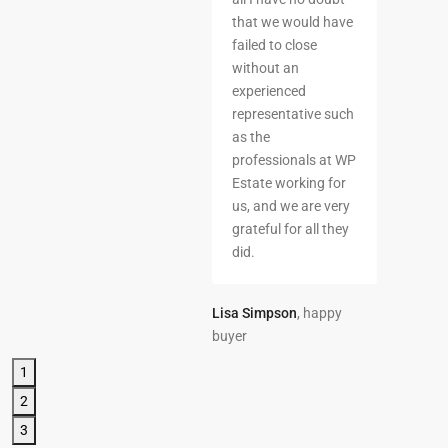
that we would have
failed to close
without an
experienced
representative such
Previous
Next
as the
professionals at WP
Estate working for
us, and we are very
grateful for all they
did.
Lisa Simpson
, happy
buyer
1
2
3