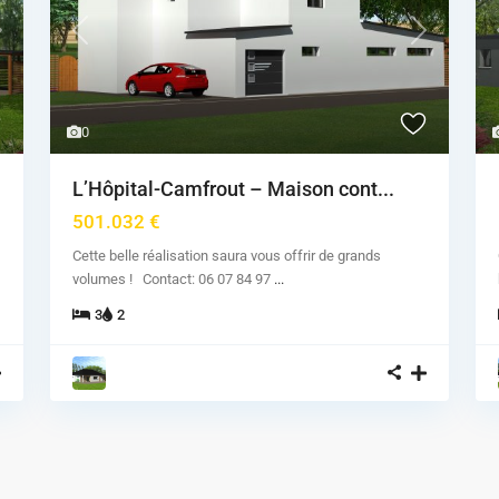
ext
Previous
Next
0
L’Hôpital-Camfrout – Maison cont...
501.032 €
Cette belle réalisation saura vous offrir de grands
volumes ! Contact: 06 07 84 97
...
3
2