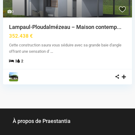
0
Lampaul-Ploudalmézeau – Maison contemp...
352.438 €
Cette construction saura vous séduire avec sa grande baie d'angle
offrant une sensation d'
...
3
2
À propos de Praestantia